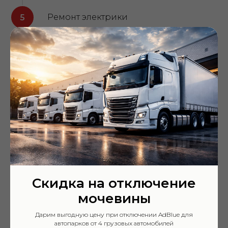
Ремонт электрики
Восстановление работоспособности
автомобиля
Подготовку техники к
самостоятельному ходу
Если ремонт на месте невозможен —
честно скажем сразу, без лишних
Скидка на отключение
мочевины
затрат.
Дарим выгодную цену при отключении AdBlue для
автопарков от 4 грузовых автомобилей