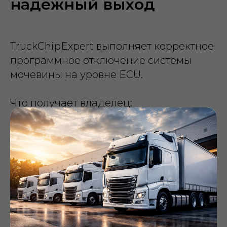
надёжный выход
TruckChipExpert выполняет корректное
программное отключение системы
мочевины на уровне ECU.
Что получает владелец:
SCR полностью исключается из логики
управления;
Ошибки и лимиты по мощности
исчезают;